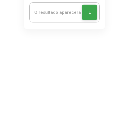
L
NEWSLETTER
Subscreva a nossa newsletter para receber as
nossas novidades.