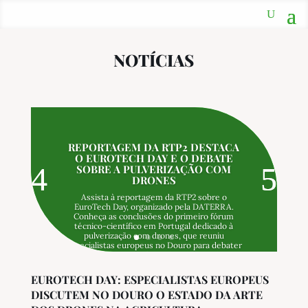
NOTÍCIAS
REPORTAGEM DA RTP2 DESTACA
O EUROTECH DAY E O DEBATE
SOBRE A PULVERIZAÇÃO COM
DRONES
Assista à reportagem da RTP2 sobre o
EuroTech Day, organizado pela DATERRA.
Conheça as conclusões do primeiro fórum
técnico-científico em Portugal dedicado à
pulverização com drones, que reuniu
especialistas europeus no Douro para debater
a eficácia tecnológica da aplicação de
fitofarmacêuticos e o necessário
enquadramento regulatório.
EUROTECH DAY: ESPECIALISTAS EUROPEUS
DISCUTEM NO DOURO O ESTADO DA ARTE