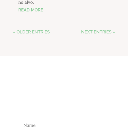
no alvo.
READ MORE
« OLDER ENTRIES
NEXT ENTRIES »
NEWSLETTER
Subscreva a nossa newsletter para receber as
nossas novidades.