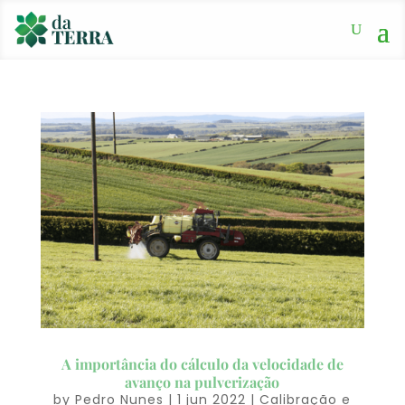
A importância do cálculo da velocidade de
avanço na pulverização
by
Pedro Nunes
|
1 jun 2022
|
Calibração e