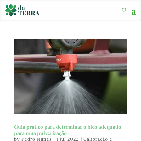
Guia prático para determinar o bico adequado
para uma pulverização
by
Pedro Nunes
|
1 jul 2022
|
Calibração e