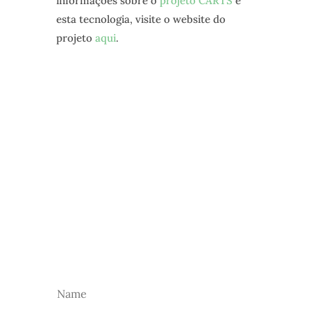
informações sobre o
projeto CARTS
e
esta tecnologia, visite o website do
projeto
aqui
.
NEWSLETTER
Subscreva a nossa newsletter para receber as
nossas novidades.