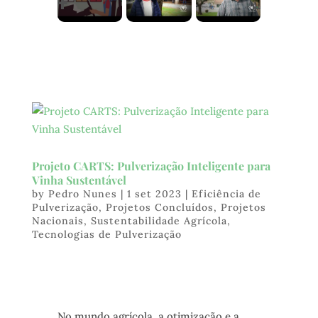
Projeto CARTS: Pulverização Inteligente para
Vinha Sustentável
by
Pedro Nunes
|
1 set 2023
|
Eficiência de
Pulverização
,
Projetos Concluídos
,
Projetos
Nacionais
,
Sustentabilidade Agrícola
,
Tecnologias de Pulverização
No mundo agrícola, a otimização e a