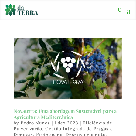
Novaterra: Uma abordagem Sustentável para a
Agricultura Mediterrânica
by
Pedro Nunes
|
1 dez 2023
|
Eficiência de
Pulverização
,
Gestão Integrada de Pragas e
Doenças
,
Projetos em Desenvolvimento
,