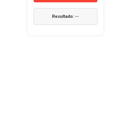
Resultado: --
NEWSLETTER
Subscreva a nossa newsletter para receber as
nossas novidades.