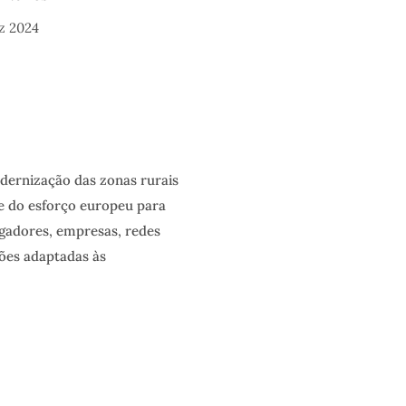
z 2024
odernização das zonas rurais
te do esforço europeu para
tigadores, empresas, redes
ções adaptadas às