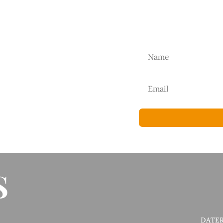
TER
r as nossas novidades.
S
DATER