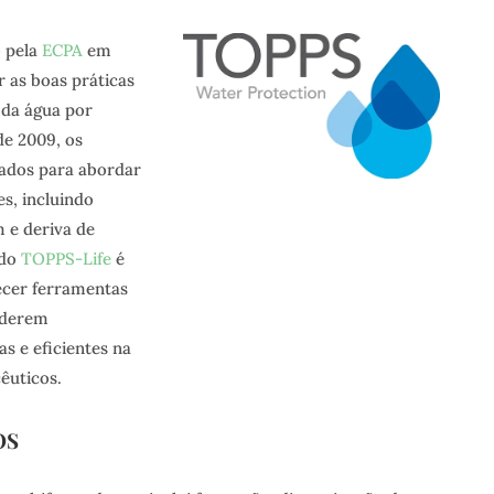
o pela
ECPA
em
 as boas práticas
 da água por
de 2009, os
iados para abordar
es, incluindo
e deriva de
 do
TOPPS-Life
é
ecer ferramentas
oderem
s e eficientes na
êuticos.
OS