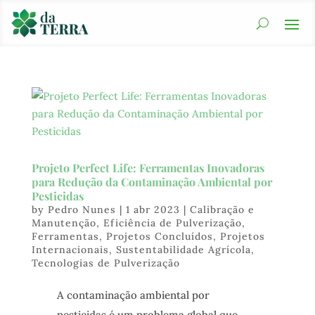
Projeto Perfect Life: Ferramentas Inovadoras
para Redução da Contaminação Ambiental por
Pesticidas
by
Pedro Nunes
|
1 abr 2023
|
Calibração e
Manutenção
,
Eficiência de Pulverização
,
Ferramentas
,
Projetos Concluídos
,
Projetos
Internacionais
,
Sustentabilidade Agrícola
,
Tecnologias de Pulverização
A contaminação ambiental por
pesticidas é um problema global que