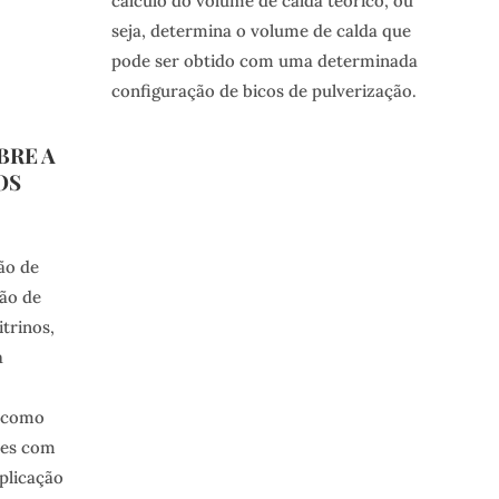
cálculo do volume de calda teórico, ou
seja, determina o volume de calda que
pode ser obtido com uma determinada
configuração de bicos de pulverização.
BRE A
OS
ão de
ção de
trinos,
a
m como
tes com
plicação