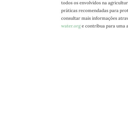
todos os envolvidos na agricultu
práticas recomendadas para prot
consultar mais informações atra
water.org
e contribua para uma ag
NEWSLET
Subscreva a nossa newsletter para recebe