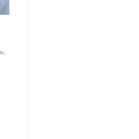
a
is
,