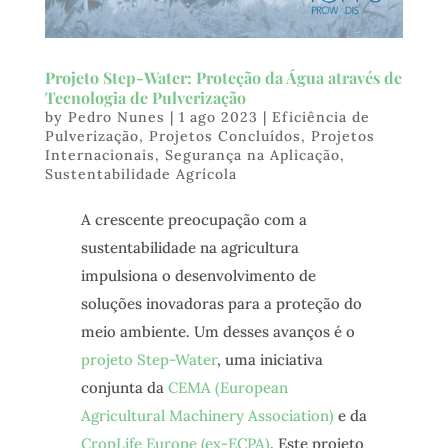
Projeto Step-Water: Proteção da Água através de
Tecnologia de Pulverização
by
Pedro Nunes
|
1 ago 2023
|
Eficiência de
Pulverização
,
Projetos Concluídos
,
Projetos
Internacionais
,
Segurança na Aplicação
,
Sustentabilidade Agrícola
A crescente preocupação com a
sustentabilidade na agricultura
impulsiona o desenvolvimento de
soluções inovadoras para a proteção do
meio ambiente. Um desses avanços é o
projeto Step-Water
, uma iniciativa
conjunta da
CEMA (European
Agricultural Machinery Association)
e da
CropLife Europe (ex-ECPA)
. Este projeto