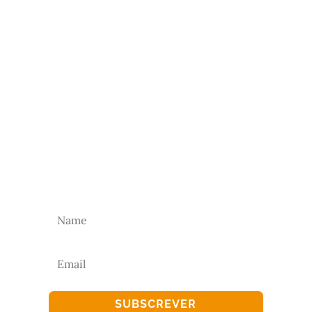
NEWSLETTER
Subscreva a nossa newsletter para receber as
nossas novidades.
SUBSCREVER