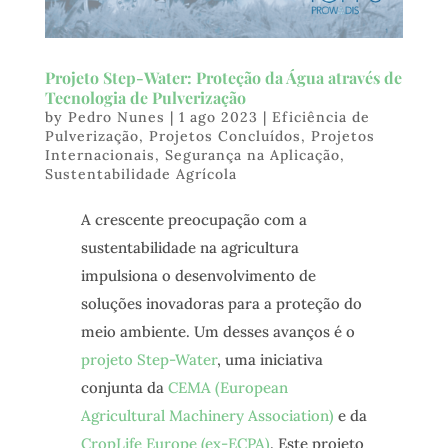
Projeto Step-Water: Proteção da Água através de
Tecnologia de Pulverização
by
Pedro Nunes
|
1 ago 2023
|
Eficiência de
Pulverização
,
Projetos Concluídos
,
Projetos
Internacionais
,
Segurança na Aplicação
,
Sustentabilidade Agrícola
A crescente preocupação com a
sustentabilidade na agricultura
impulsiona o desenvolvimento de
soluções inovadoras para a proteção do
meio ambiente. Um desses avanços é o
projeto Step-Water
, uma iniciativa
conjunta da
CEMA (European
Agricultural Machinery Association)
e da
CropLife Europe (ex-ECPA)
. Este projeto