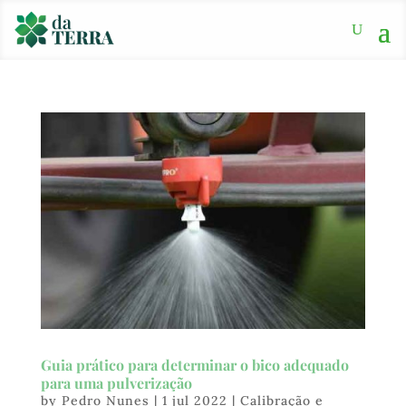
Guia prático para determinar o bico adequado
para uma pulverização
by
Pedro Nunes
|
1 jul 2022
|
Calibração e