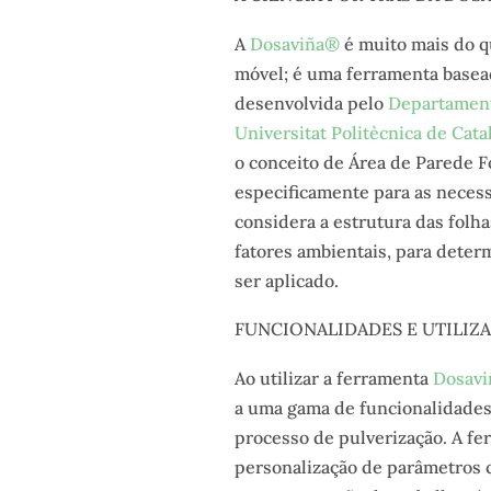
A
Dosaviña®
é muito mais do q
móvel; é uma ferramenta basead
desenvolvida pelo
Departament
Universitat Politècnica de Cat
o conceito de Área de Parede F
especificamente para as neces
considera a estrutura das folh
fatores ambientais, para determ
ser aplicado.
FUNCIONALIDADES E UTILIZ
Ao utilizar a ferramenta
Dosav
a uma gama de funcionalidades 
processo de pulverização. A fe
personalização de parâmetros c