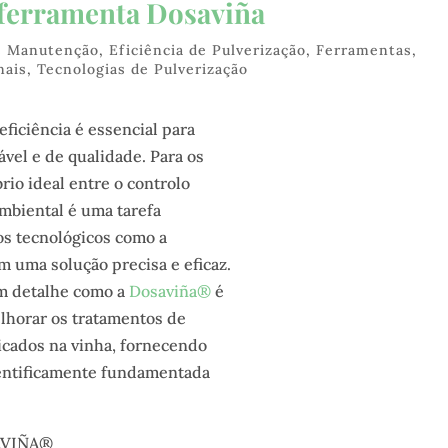
a ferramenta Dosaviña
 e Manutenção
,
Eficiência de Pulverização
,
Ferramentas
,
nais
,
Tecnologias de Pulverização
ficiência é essencial para
vel e de qualidade. Para os
brio ideal entre o controlo
ambiental é uma tarefa
os tecnológicos como a
 uma solução precisa e eficaz.
em detalhe como a
Dosaviña®
é
horar os tratamentos de
icados na vinha, fornecendo
entificamente fundamentada
AVIÑA®