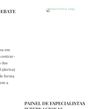
DEBATE
ema em
 centrar-
a das
 (deriva)
de forma
com a
PAINEL DE ESPECIALISTAS
INTERNACIONAS