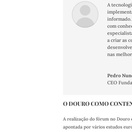
A tecnolog
implementa
informado. 
com conhec
especialist
a criar as 
desenvolve
nas melhore
Pedro Nun
CEO Funda
O DOURO COMO CONTEX
A realização do fórum no Douro é
apontada por vários estudos eu