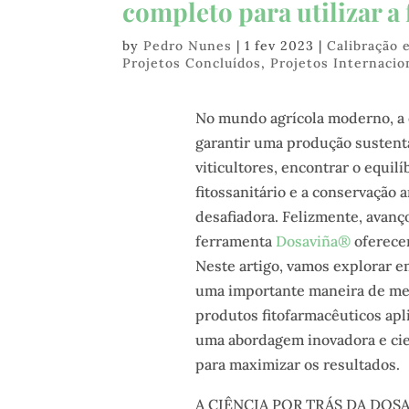
completo para utilizar 
by
Pedro Nunes
|
1 fev 2023
|
Calibração
Projetos Concluídos
,
Projetos Internacio
No mundo agrícola moderno, a e
garantir uma produção sustentá
viticultores, encontrar o equilí
fitossanitário e a conservação 
desafiadora. Felizmente, avanç
ferramenta
Dosaviña®
oferecem
Neste artigo, vamos explorar 
uma importante maneira de mel
produtos fitofarmacêuticos apl
uma abordagem inovadora e ci
para maximizar os resultados.
A CIÊNCIA POR TRÁS DA DOS