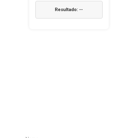
Resultado: --
NEWSLETTER
Subscreva a nossa newsletter para receber as
nossas novidades.