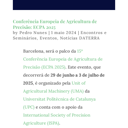
Conferência Europeia de Agricultura de
Precisão: ECPA 2025
by
Pedro Nunes
|
1 maio 2024
|
Encontros e
Seminários
,
Eventos
,
Notícias DATERRA
Barcelona, será o palco da
15ª
Conferência Europeia de Agricultura de
Precisão (ECPA 2025)
. Este evento, que
decorrerá de
29 de junho a 3 de julho de
2025
, é organizado pela
Unit of
Agricultural Machinery (UMA)
da
Universitat Politècnica de Catalunya
(UPC)
e conta com o apoio da
International Society of Precision
Agriculture (ISPA)
.