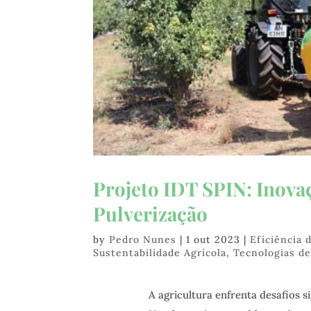
Projeto IDT SPIN: Inova
Pulverização
by
Pedro Nunes
|
1 out 2023
|
Eficiência 
Sustentabilidade Agrícola
,
Tecnologias de
A agricultura enfrenta desafios s