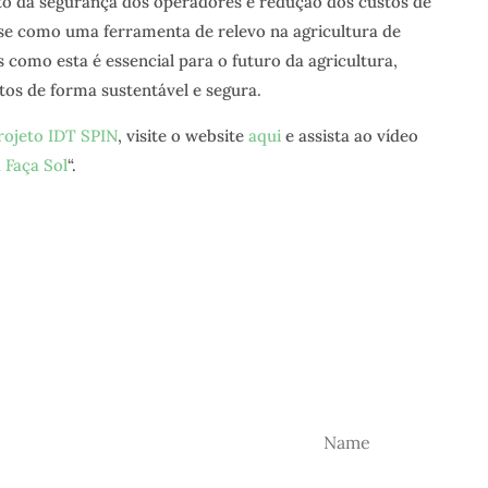
o da segurança dos operadores e redução dos custos de
se como uma ferramenta de relevo na agricultura de
 como esta é essencial para o futuro da agricultura,
os de forma sustentável e segura.
rojeto IDT SPIN
, visite o website
aqui
e assista ao vídeo
 Faça Sol
“.
TER