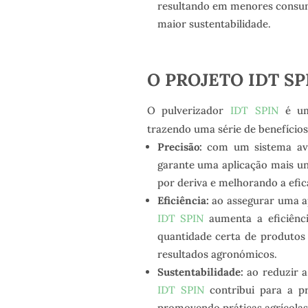
resultando em menores consum
maior sustentabilidade.
O PROJETO IDT SP
O pulverizador
IDT SPIN
é uma
trazendo uma série de benefícios 
Precisão:
com um sistema avan
garante uma aplicação mais un
por deriva e melhorando a efic
Eficiência:
ao assegurar uma ap
IDT SPIN
aumenta a eficiênci
quantidade certa de produtos
resultados agronómicos.
Sustentabilidade:
ao reduzir a
IDT SPIN
contribui para a pr
promovendo práticas agrícolas 