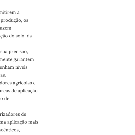
mitirem a
e produção, os
duzem
ção do solo, da
sua precisão,
ilmente garantem
tenham níveis
as.
dores agrícolas e
reas de aplicação
co de
rizadores de
uma aplicação mais
acêuticos,