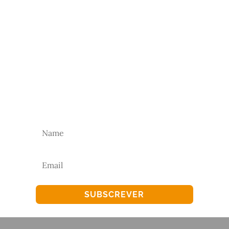
NEWSLETTER
Subscreva a nossa newsletter para receber as
nossas novidades.
SUBSCREVER