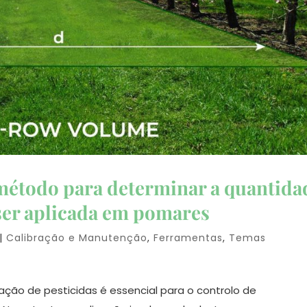
étodo para determinar a quantida
 ser aplicada em pomares
|
Calibração e Manutenção
,
Ferramentas
,
Temas
zação de pesticidas é essencial para o controlo de