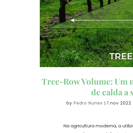
Tree-Row Volume: Um m
de calda a
by
Pedro Nunes
|
1 nov 2022
Na agricultura moderna, a utili