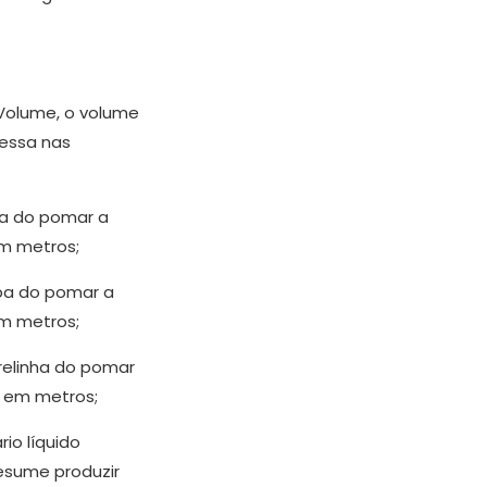
Volume, o volume
essa nas
pa do pomar a
em metros;
opa do pomar a
em metros;
trelinha do pomar
a em metros;
io líquido
resume produzir