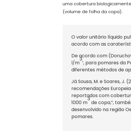
uma cobertura biologicamente 
(volume de folha da copa).
O valor unitário líquido p
acordo com as carateríst
De acordo com (Doruchowsk
3
l/m
‘, para pomares da P
diferentes métodos de ap
Já Sousa, M. e Soares, J. (
recomendações Europeias
reportados com cobertura
3
1000 m
de copa,”, també
desenvolvido na região O
pomares.