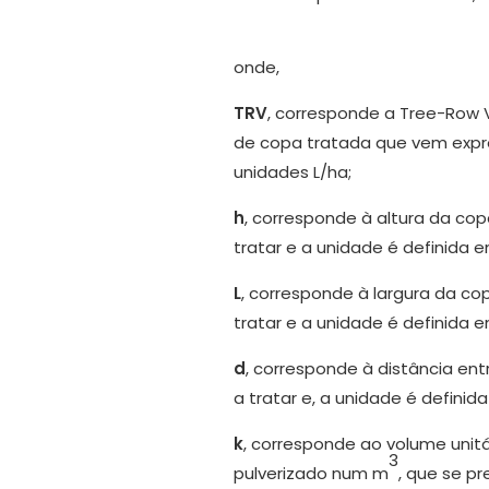
onde,
TRV
, corresponde a Tree-Row 
de copa tratada que vem expr
unidades L/ha;
h
, corresponde à altura da co
tratar e a unidade é definida 
L
, corresponde à largura da c
tratar e a unidade é definida 
d
, corresponde à distância en
a tratar e, a unidade é definid
k
, corresponde ao volume unitár
3
pulverizado num m
, que se p