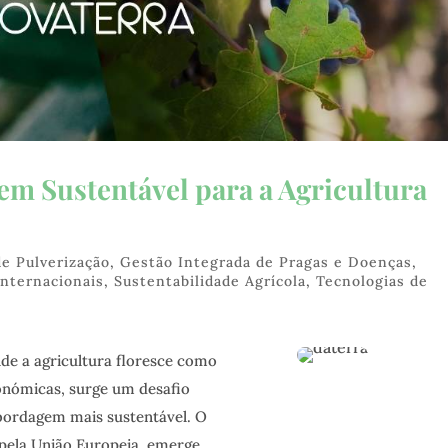
m Sustentável para a Agricultura
de Pulverização
,
Gestão Integrada de Pragas e Doenças
,
Internacionais
,
Sustentabilidade Agrícola
,
Tecnologias de
de a agricultura floresce como
onómicas, surge um desafio
bordagem mais sustentável. O
 pela União Europeia, emerge