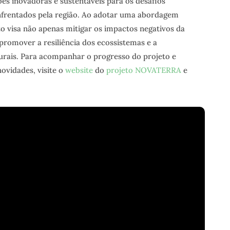
es inovadoras e sustentáveis para os desafios
frentados pela região. Ao adotar uma abordagem
to visa não apenas mitigar os impactos negativos da
romover a resiliência dos ecossistemas e a
rais. Para acompanhar o progresso do projeto e
ovidades, visite o
website
do
projeto NOVATERRA
e