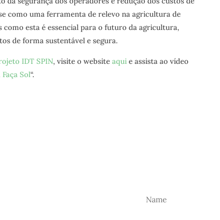
o da segurança dos operadores e redução dos custos de
se como uma ferramenta de relevo na agricultura de
 como esta é essencial para o futuro da agricultura,
os de forma sustentável e segura.
rojeto IDT SPIN
, visite o website
aqui
e assista ao vídeo
 Faça Sol
“.
TER