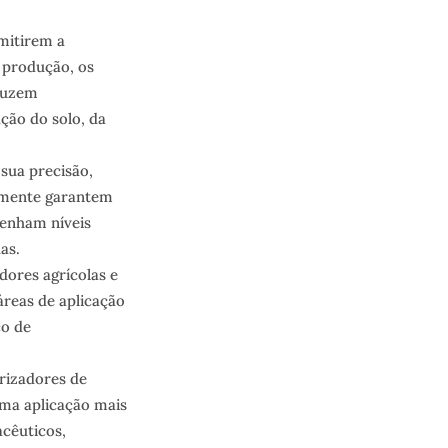
mitirem a
e produção, os
duzem
ção do solo, da
sua precisão,
ilmente garantem
tenham níveis
as.
dores agrícolas e
reas de aplicação
co de
rizadores de
uma aplicação mais
acêuticos,