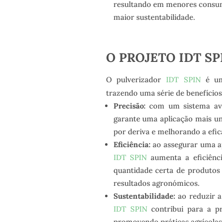
resultando em menores consum
maior sustentabilidade.
O PROJETO IDT SP
O pulverizador
IDT SPIN
é uma
trazendo uma série de benefícios 
Precisão:
com um sistema avan
garante uma aplicação mais un
por deriva e melhorando a efic
Eficiência:
ao assegurar uma ap
IDT SPIN
aumenta a eficiênci
quantidade certa de produtos
resultados agronómicos.
Sustentabilidade:
ao reduzir a
IDT SPIN
contribui para a pr
promovendo práticas agrícolas 