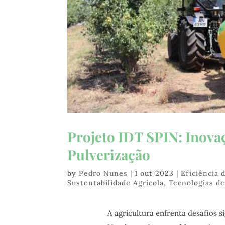
Projeto IDT SPIN: Inova
Pulverização
by
Pedro Nunes
|
1 out 2023
|
Eficiência 
Sustentabilidade Agrícola
,
Tecnologias de
A agricultura enfrenta desafios s