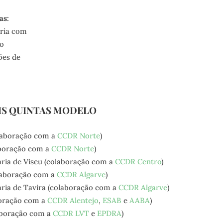
as:
ria com
no
ões de
IS QUINTAS MODELO
laboração com a
CCDR Norte
)
aboração com a
CCDR Norte
)
ria de Viseu (colaboração com a
CCDR Centro
)
laboração com a
CCDR Algarve
)
ria de Tavira (colaboração com a
CCDR Algarve
)
oração com a
CCDR Alentejo
,
ESAB
e
AABA
)
aboração com a
CCDR LVT
e
EPDRA
)