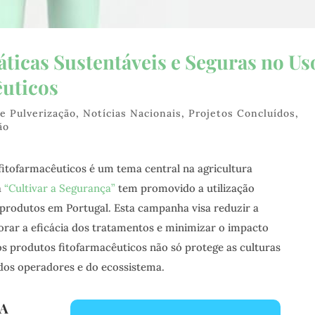
áticas Sustentáveis e Seguras no Us
êuticos
de Pulverização
,
Notícias Nacionais
,
Projetos Concluídos
,
ão
itofarmacêuticos é um tema central na agricultura
a
“Cultivar a Segurança”
tem promovido a utilização
 produtos em Portugal. Esta campanha visa reduzir a
orar a eficácia dos tratamentos e minimizar o impacto
os produtos fitofarmacêuticos não só protege as culturas
os operadores e do ecossistema.
VA