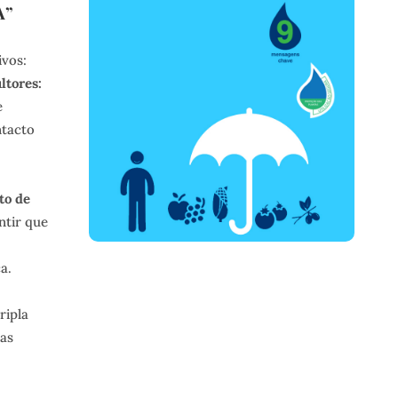
A”
ivos:
ltores:
e
ntacto
to de
ntir que
a.
ripla
as