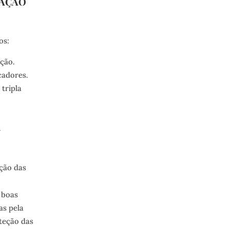
RAÇÃO
os:
ação.
cadores.
 tripla
.
ção das
 boas
as pela
oteção das