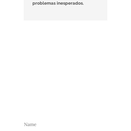
problemas inesperados.
NEWSLETTER
Subscreva a nossa newsletter para receber as
nossas novidades.