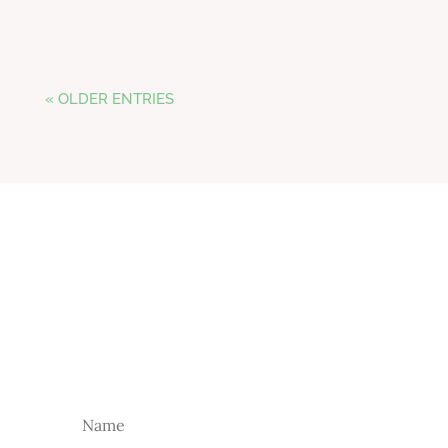
« OLDER ENTRIES
NEWSLETTER
Subscreva a nossa newsletter para receber as
nossas novidades.