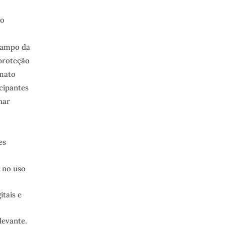
co
 campo da
 proteção
rmato
cipantes
har
es
 no uso
.
tais e
levante.