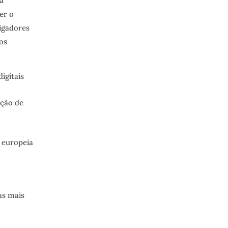
a
er o
tigadores
os
igitais
oção de
 europeia
as mais