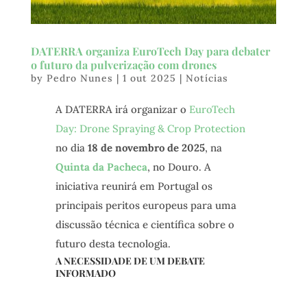
DATERRA organiza EuroTech Day para debater
o futuro da pulverização com drones
by
Pedro Nunes
|
1 out 2025
|
Notícias
A DATERRA irá organizar o
EuroTech
Day: Drone Spraying & Crop Protection
no dia
18 de novembro de 2025
, na
Quinta da Pacheca
, no Douro. A
iniciativa reunirá em Portugal os
principais peritos europeus para uma
discussão técnica e científica sobre o
futuro desta tecnologia.
A NECESSIDADE DE UM DEBATE
INFORMADO