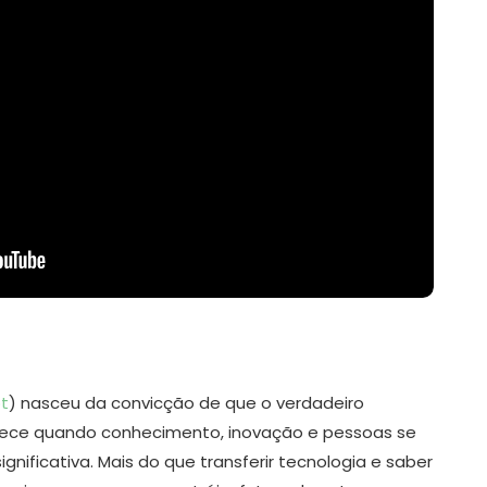
t
) nasceu da convicção de que o verdadeiro
ntece quando conhecimento, inovação e pessoas se
nificativa. Mais do que transferir tecnologia e saber