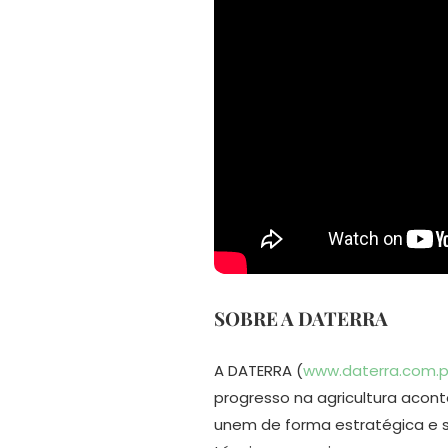
SOBRE A DATERRA
A DATERRA (
www.daterra.com.p
progresso na agricultura aco
unem de forma estratégica e sig