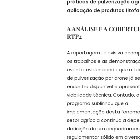
práticas de pulverização agr
aplicação de produtos fitof
A ANÁLISE E A COBERTU
RTP2
A reportagem televisiva aco
os trabalhos e as demonstraç
evento, evidenciando que a te
de pulverização por drone já s
encontra disponível e apresen
viabilidade técnica. Contudo, o
programa sublinhou que a
implementação desta ferrame
setor agrícola continua a dep
definição de um enquadramen
regulamentar sólido em divers