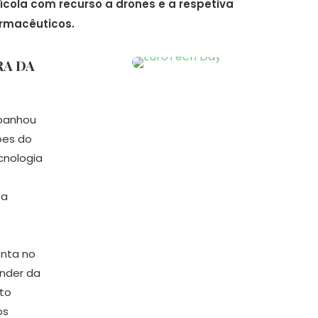
ícola com recurso a drones e a respetiva
armacêuticos.
RA DA
mpanhou
ões do
cnologia
e
ta
nta no
ender da
to
os