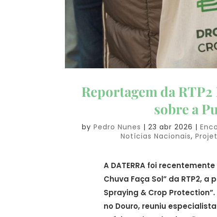
Reportagem da RTP2 D
sobre a P
by
Pedro Nunes
|
23 abr 2026
|
Enco
Notícias Nacionais
,
Proje
A DATERRA foi recentemente
Chuva Faça Sol” da RTP2, a 
Spraying & Crop Protection”
no Douro, reuniu especialist