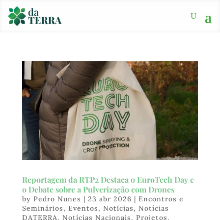
Reportagem da RTP2 Destaca o EuroTech Day e
o Debate sobre a Pulverização com Drones
by
Pedro Nunes
|
23 abr 2026
|
Encontros e
Seminários
,
Eventos
,
Notícias
,
Notícias
DATERRA
,
Notícias Nacionais
,
Projetos
,